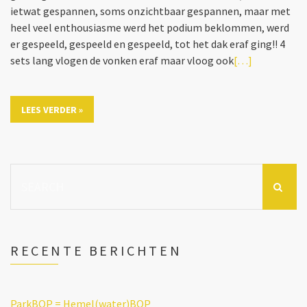
ietwat gespannen, soms onzichtbaar gespannen, maar met
heel veel enthousiasme werd het podium beklommen, werd
er gespeeld, gespeeld en gespeeld, tot het dak eraf ging!! 4
sets lang vlogen de vonken eraf maar vloog ook
[…]
LEES VERDER »
Search
for:
RECENTE BERICHTEN
ParkBOP = Hemel(water)BOP