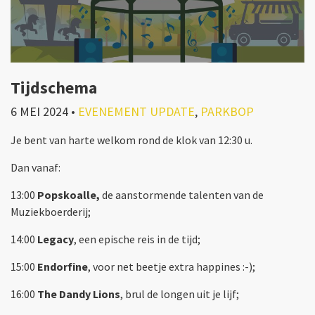
Tijdschema
6 MEI 2024
•
EVENEMENT UPDATE
,
PARKBOP
Je bent van harte welkom rond de klok van 12:30 u.
Dan vanaf:
13:00
Popskoalle,
de aanstormende talenten van de
Muziekboerderij;
14:00
Legacy
, een epische reis in de tijd;
15:00
Endorfine
, voor net beetje extra happines :-);
16:00
The Dandy Lions
, brul de longen uit je lijf;