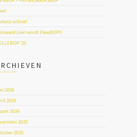
arkBOP = Hemel(water)BOP
ee!
ckets online!
olsward Live! wordt PaasBOP!!
OLLEBOP ’25
ARCHIEVEN
ei 2026
ril 2026
aart 2026
ovember 2025
ktober 2025