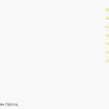
B
Bo
E
N
O
P
S
e Zijlstra,