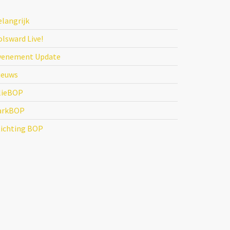
elangrijk
lsward Live!
venement Update
ieuws
lieBOP
arkBOP
tichting BOP