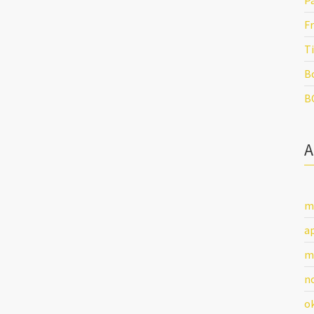
P
Fr
Ti
B
B
m
ap
m
n
o