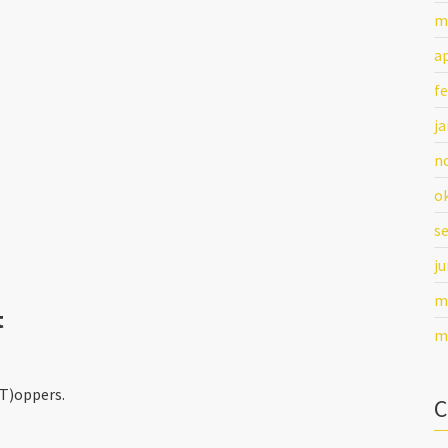
m
ap
fe
ja
n
o
s
ju
m
t
m
(T)oppers.