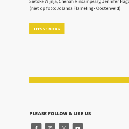
Sietske Wijnja, Chénah Rinsampessy, Jennifer Hag
(niet op foto: Jolanda Flameling- Oostenveld)
LEES VERDER »
PLEASE FOLLOW & LIKE US