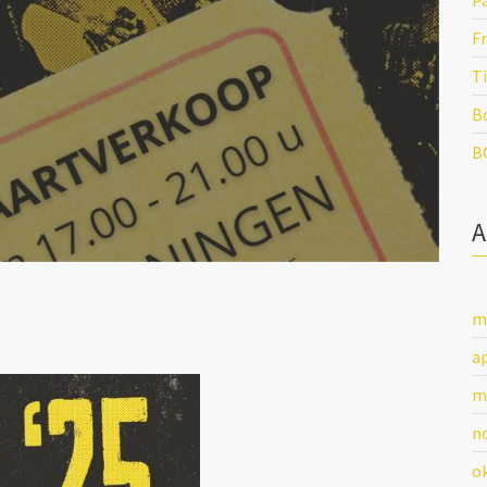
P
Fr
Ti
B
B
m
ap
m
n
o