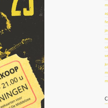
m
ap
fe
ja
n
o
s
ju
m
m