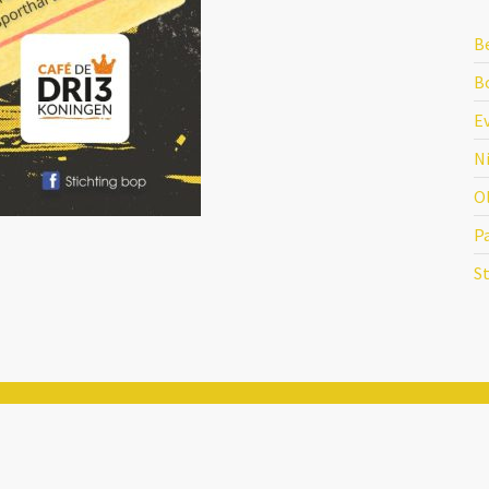
B
Bo
E
N
O
P
S