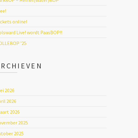
arkBOP = Hemel(water)BOP
ee!
ckets online!
olsward Live! wordt PaasBOP!!
OLLEBOP ’25
ARCHIEVEN
ei 2026
ril 2026
aart 2026
ovember 2025
ktober 2025