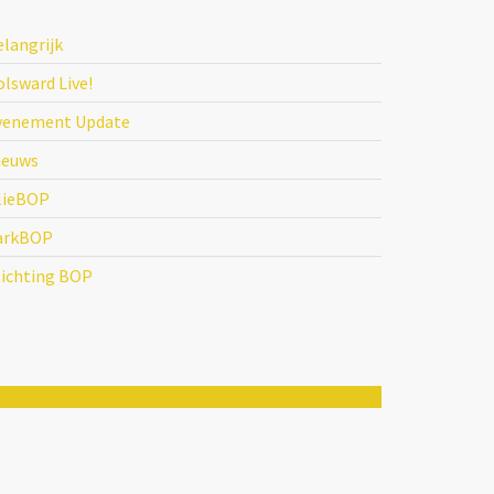
elangrijk
lsward Live!
venement Update
ieuws
lieBOP
arkBOP
tichting BOP