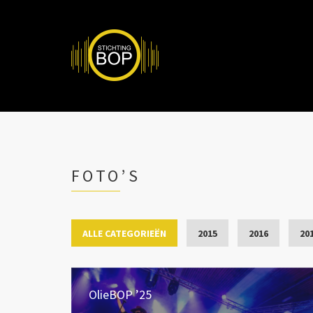
FOTO’S
ALLE CATEGORIEËN
2015
2016
20
OlieBOP ’25